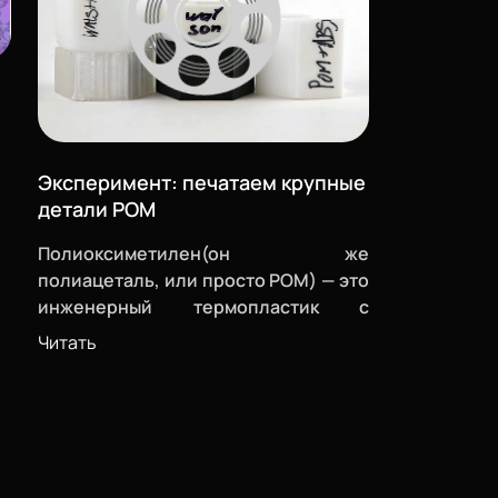
Эксперимент: печатаем крупные
детали POM
Полиоксиметилен
(он же
полиацеталь, или просто POM) — это
инженерный термопластик с
изменить
высокой жесткостью, механической
Читать
прочностью и низким
коэффициентом трения. Материал
позвонить
устойчив к ударам, износу и влаге,
используется для замены металлов
— шестерни, подшипники, детали
проложить
”
конвейеров и так далее.