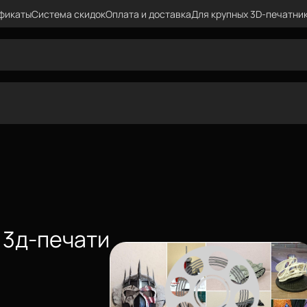
фикаты
Система скидок
Оплата и доставка
Для крупных 3D-печатни
о 3д-печати