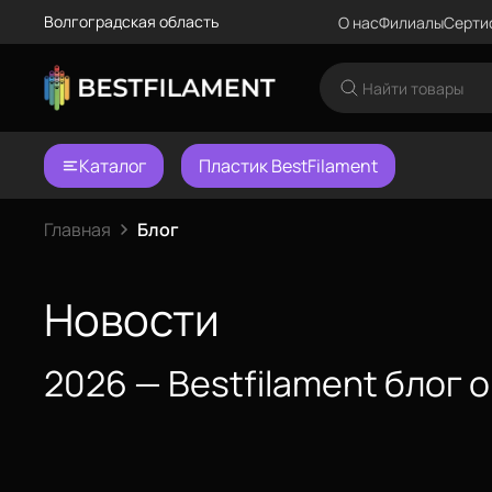
Волгоградская область
О нас
Филиалы
Серти
Каталог
Пластик BestFilament
Главная
Блог
Еще
Новости
Войти
2026 — Bestfilament блог 
О нас
Сертификаты
Система скидок