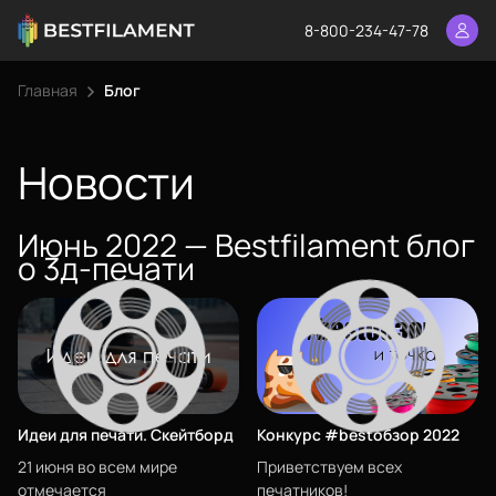
8-800-234-47-78
Главная
Блог
Еще
Войти
Новости
Июнь 2022 — Bestfilament блог
О нас
о 3д-печати
Сертификаты
Система скидок
Оплата и доставка
Для крупных 3D-печатников
Идеи для печати. Скейтборд
Конкурс #bestобзор 2022
Филиалы
21 июня во всем мире
Приветствуем всех
Каталог
отмечается
печатников!