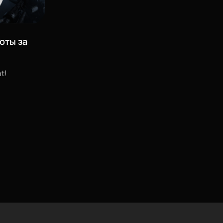
оты за
t!
изменить
позвонить
проложить
маршрут