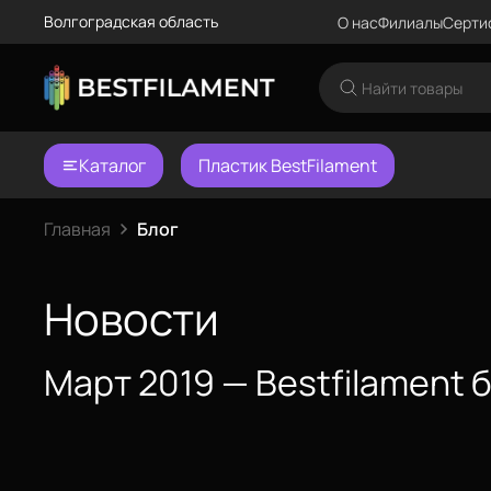
Волгоградская область
О нас
Филиалы
Серти
Каталог
Пластик BestFilament
Еще
Войти
Главная
Блог
О нас
Новости
Сертификаты
Март 2019 — Bestfilament 
Система скидок
Оплата и доставка
Для крупных 3D-печатников