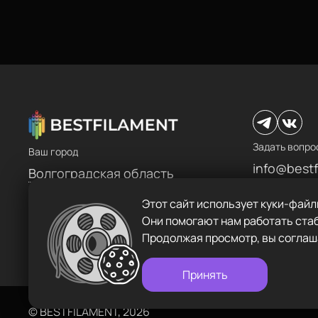
Адрес
Каталог
ул.Проезжая дом 9а
Режим работы
Пн-Вс с 10:00 до 18:00
Пластик BestFilament
Задать вопрос
Сопутствующие товары
info@bestfilament.ru
Комплектующие
Задать вопро
Ваш город
info@bestf
Подарочные сертификаты
Волгоградская область
Политика конфиденциальности
Ежедневно с 1
Пункт самовывоза
Этот сайт использует куки-файл
880023447
ул. Проезжая, д. 9а
Они помогают нам работать стаб
Продолжая просмотр, вы соглаш
Принять
©
BESTFILAMENT, 2026