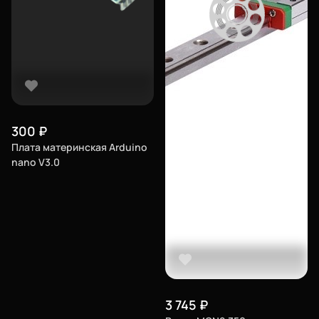
О нас
Сертификаты
Система скидок
Оплата и доставка
Для крупных 3D-печатников
300
₽
Филиалы
Плата материнская Arduino
nano V3.0
Мы в социальных сетях
Город
Екатеринбург
изменить
Телефон
3 745
₽
8-800-234-47-78
позвонить