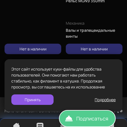
Рельс MGN9 350mm
Каталог
Адрес
проложить
ул.Проезжая дом 9а
маршрут
Механика
Валы и трапецеидальные
Режим работы
винты
Пн-Вс с 10:00 до 18:00
Пластик BestFilament
Задать вопрос
Нет в наличии
Нет в наличии
Сопутствующие товары
info@bestfilament.ru
написать
Комплектующие
Этот сайт использует куки-файлы для удобства
Подарочные сертификаты
Политика конфиденциальности
пользователей. Они помогают нам работать
стабильно, как филамент в катушке. Продолжая
просмотр, вы соглашаетесь на их использование
Принять
Подробнее
©
BESTFILAMENT, 2026
Напечатали сайт. Воплотили. TopROI
Подписаться