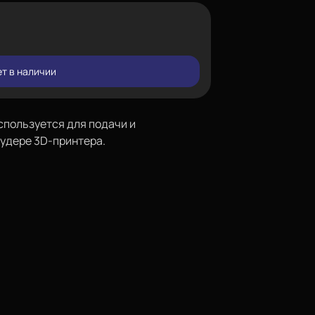
т в наличии
используется для подачи и
рудере 3D-принтера.