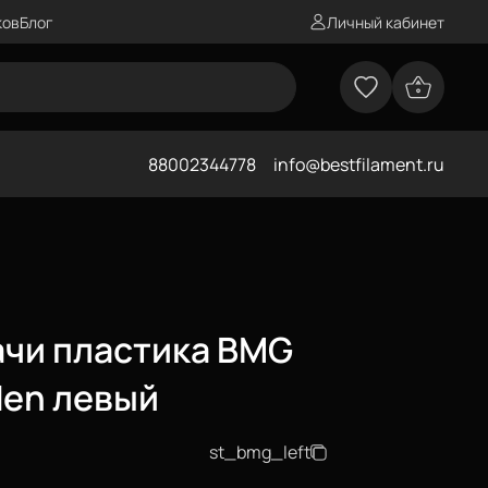
ков
Блог
Личный кабинет
88002344778
info@bestfilament.ru
чи пластика BMG
den левый
st_bmg_left