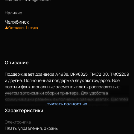
Наличие
Челябинск
Осталась 1 штука
Описание
Поддерживает драйвера A4988, DRV8825, TMC2100, TMC2209
Еще
и другие. Полноценная поддержка двух экструдеров. Все
порты и функциональные элементы платы расположены с
учетом эргономики сборки принтера. Для удобства
Войти
коммуникации разъемы выполнены в разных цветах. Дисплей
+читать полностью
можно подключить напрямую к плате, не используя
Характеристики
дополнительный шилд.
О нас
Версия 2.1 полностью заменяет предыдущие 2.0 и 1.0,
Электроника
отличается поддержкой "тихих" драйверов, в том числе UART.
Сертификаты
Платы управления, экраны
В режиме UART ток драйвера регулируется программно