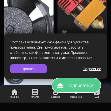
маршрут
Режим работы
Пн-Вс с 10:00 до 18:00
Пластик BestFilament
Задать вопрос
Сопутствующие товары
info@bestfilament.ru
написать
Комплектующие
Этот сайт использует куки-файлы для удобства
Подарочные сертификаты
Политика конфиденциальности
пользователей. Они помогают нам работать
925
₽
стабильно, как филамент в катушке. Продолжая
Хотенд CR10S PRO Ender-3
просмотр, вы соглашаетесь на их использование
12В
Принять
Подробнее
Подписаться
Главная
Каталог
Корзина
Избранное
Еще