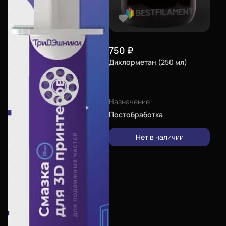
Войти
750
₽
О нас
Дихлорметан (250 мл)
Сертификаты
Система скидок
Назначение
Оплата и доставка
Постобработка
Для крупных 3D-печатников
Нет в наличии
Филиалы
Мы в социальных сетях
Город