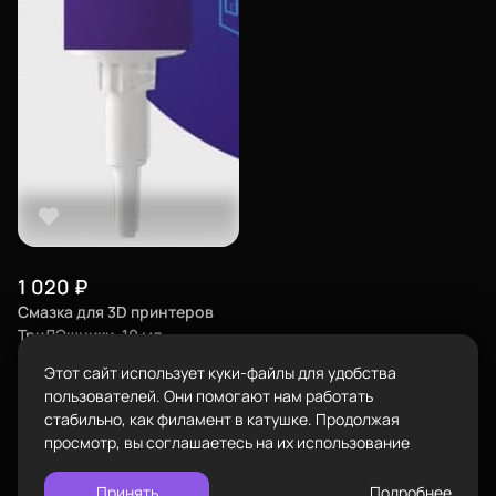
Екатеринбург
изменить
Телефон
8-800-234-47-78
позвонить
Каталог
Адрес
проложить
ул.Проезжая дом 9а
маршрут
Режим работы
Пн-Вс с 10:00 до 18:00
Пластик BestFilament
1 020
₽
Задать вопрос
Сопутствующие товары
Смазка для 3D принтеров
info@bestfilament.ru
написать
ТриДЭшники, 10 мл
Комплектующие
Этот сайт использует куки-файлы для удобства
Подарочные сертификаты
Политика конфиденциальности
пользователей. Они помогают нам работать
Назначение
стабильно, как филамент в катушке. Продолжая
Прочее
просмотр, вы соглашаетесь на их использование
Купить
Принять
Подробнее