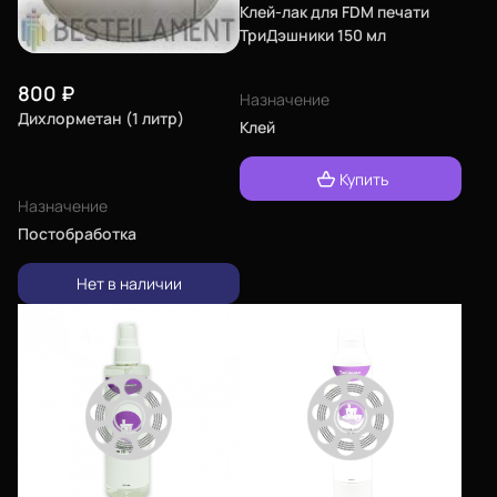
Клей-лак для FDM печати
ТриДэшники 150 мл
800
₽
Назначение
Дихлорметан (1 литр)
Клей
Купить
Назначение
Постобработка
Нет в наличии